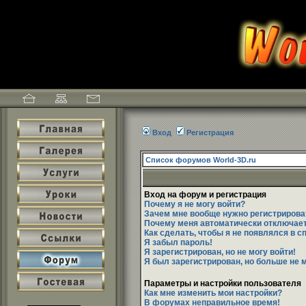
Вход
Регистрация
Список форумов World-3D.ru
Вход на форум и регистрация
Почему я не могу войти?
Зачем мне вообще нужно регистрирова
Почему меня автоматически отключае
Как сделать, чтобы я не появлялся в 
Я забыл пароль!
Я зарегистрирован, но не могу войти!
Я был зарегистрирован, но больше не м
Параметры и настройки пользователя
Как мне изменить мои настройки?
В форумах неправильное время!