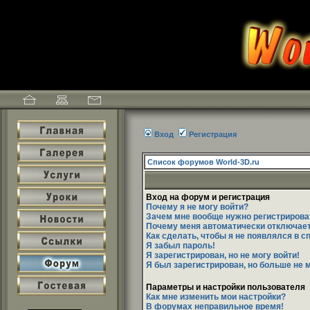
Вход
Регистрация
Список форумов World-3D.ru
Вход на форум и регистрация
Почему я не могу войти?
Зачем мне вообще нужно регистрирова
Почему меня автоматически отключае
Как сделать, чтобы я не появлялся в 
Я забыл пароль!
Я зарегистрирован, но не могу войти!
Я был зарегистрирован, но больше не м
Параметры и настройки пользователя
Как мне изменить мои настройки?
В форумах неправильное время!