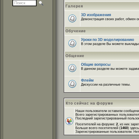
Галерея
3D изображения
Демонстрация своих работ, обмен оп
Обучение
Уроки по 3D моделированию
В этом разделе Вы можете выклады
Общение
Общие вопросы
В данном разделе вы можете задава
Флейм
Дискуссии на различные темы.
Кто сейчас на форуме
Наши пользователи оставили сообщен
Всего зарегистрированных пользовате
Последний зарегистрированный пользо
Посетителей на форуме:
2
, из них зар
Больше всего посетителей (
1460
) здес
Зарегистрированные пользователи: Не