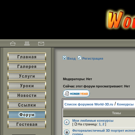
Вход
Регистрация
Модераторы: Нет
Сейчас этот форум просматривают: Нет
/
Список форумов World-3D.ru
Конкурсы
Темы
Мои любимые конкурсы
[
На страницу:
1
,
2
]
Фотореалистичный 3D портрет испо
сцены