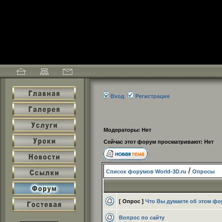
Вход
Регистрация
Модераторы: Нет
Сейчас этот форум просматривают: Нет
/
Список форумов World-3D.ru
Опросы
[ Опрос ]
Что Вы думаете об этом ф
Вопрос по сайту