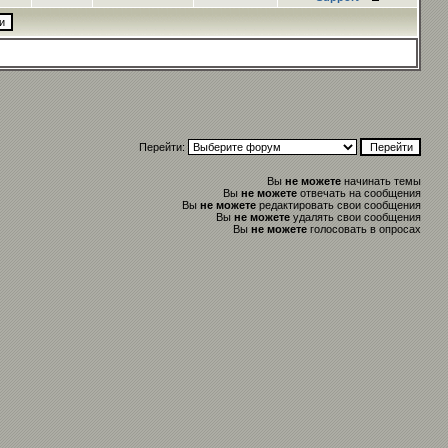
Перейти:
Вы
не можете
начинать темы
Вы
не можете
отвечать на сообщения
Вы
не можете
редактировать свои сообщения
Вы
не можете
удалять свои сообщения
Вы
не можете
голосовать в опросах