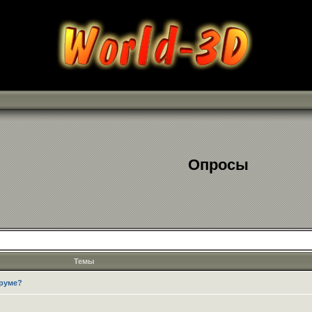
Опросы
Темы
оруме?