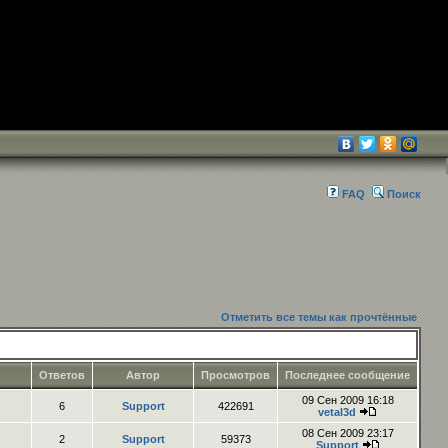
FAQ
Поиск
Отметить все темы как прочтённые
Ответов
Автор
Просмотров
Последнее сообщение
09 Сен 2009 16:18
6
Support
422691
vetal3d
08 Сен 2009 23:17
2
Support
59373
Support