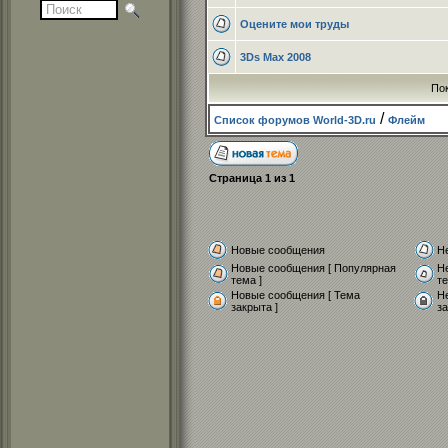
Оцените мои труды
3Ds Max 2008
По
/
Список форумов World-3D.ru
Флейм
Страница
1
из
1
Новые сообщения
Н
Новые сообщения [ Популярная
Н
тема ]
те
Новые сообщения [ Тема
Н
закрыта ]
за