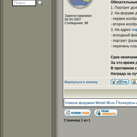
Обязательные
1. Портрет до
2. На форуме 
Зарегистрирован:
- первое изоб
06.04.2007
Сообщения: 98
- второе изобр
3. На адрес
su
- исходный фа
- портрет (раз
- перечень пл
Срок окончания
За это время 
В противном с
Награда за л
Вернуться к началу
/
Список форумов World-3D.ru
Конкурсы
Страница
1
из
1