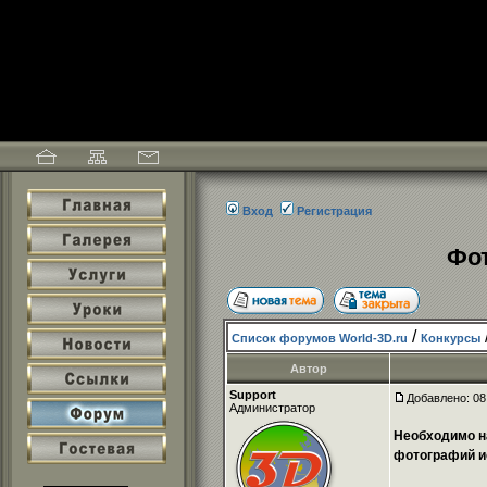
Вход
Регистрация
Фо
/
Список форумов World-3D.ru
Конкурсы
Автор
Support
Добавлено: 08
Администратор
Необходимо н
фотографий и