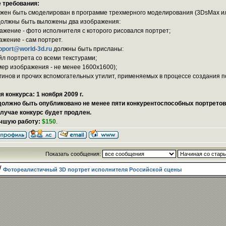
 требования:
лжен быть смоделирован в программе трехмерного моделирования (3DsMax ил
должны быть выложены два изображения:
ражение - фото исполнителя с которого рисовался портрет;
ажение - сам портрет.
pport@world-3d.ru
должны быть присланы:
йл портрета со всеми текстурами;
мер изображения - не менее 1600x1600);
агинов и прочих вспомогательных утилит, применяемых в процессе создания п
 конкурса: 1 ноября 2009 г.
должно быть опубликовано не менее пяти конкурентоспособных портретов
лучае конкурс будет продлен.
учшую работу:
$150
.
Показать сообщения:
/
Фотореалистичный 3D портрет исполнителя Российской сцены