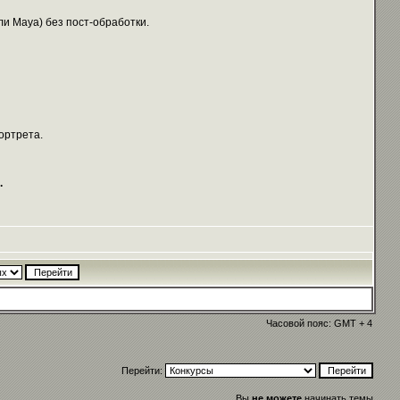
и Maya) без пост-обработки.
ортрета.
.
Часовой пояс: GMT + 4
Перейти:
Вы
не можете
начинать темы