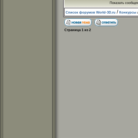
Показать сообще
/
Список форумов World-3D.ru
Конкурсы
Страница
1
из
2