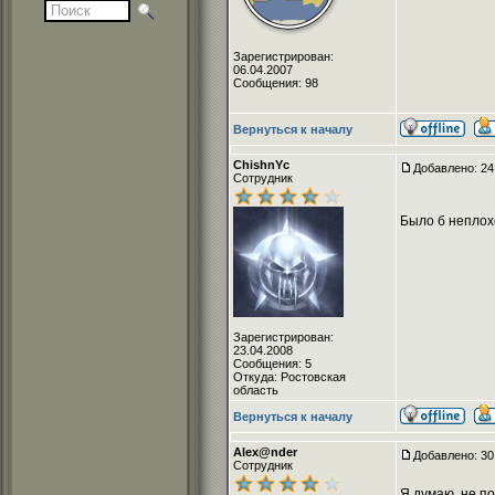
Зарегистрирован:
06.04.2007
Сообщения: 98
Вернуться к началу
ChishnYc
Добавлено: 24
Сотрудник
Было б неплохо
Зарегистрирован:
23.04.2008
Сообщения: 5
Откуда: Ростовская
область
Вернуться к началу
Alex@nder
Добавлено: 30
Сотрудник
Я думаю, не п