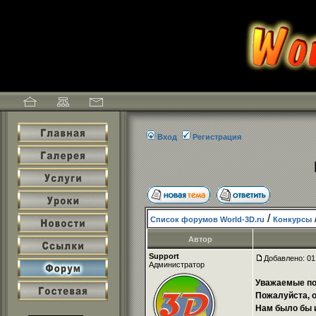
Вход
Регистрация
/
Список форумов World-3D.ru
Конкурсы
Автор
Support
Добавлено: 01
Администратор
Уважаемые по
Пожалуйста, о
Нам было бы 