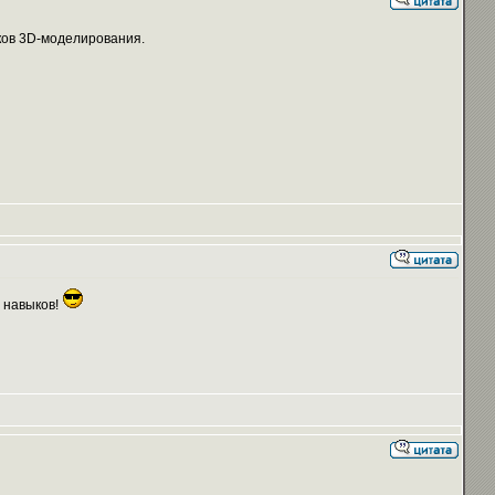
ыков 3D-моделирования.
х навыков!