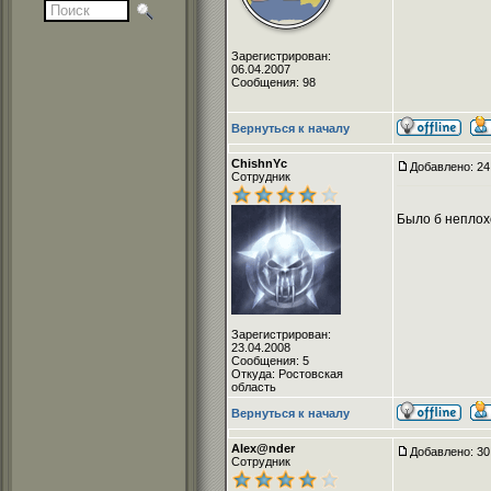
Зарегистрирован:
06.04.2007
Сообщения: 98
Вернуться к началу
ChishnYc
Добавлено: 24
Сотрудник
Было б неплохо
Зарегистрирован:
23.04.2008
Сообщения: 5
Откуда: Ростовская
область
Вернуться к началу
Alex@nder
Добавлено: 30
Сотрудник