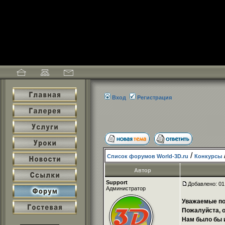
Вход
Регистрация
/
Список форумов World-3D.ru
Конкурсы
Автор
Support
Добавлено: 01
Администратор
Уважаемые по
Пожалуйста, о
Нам было бы 