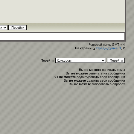
Часовой пояс: GMT + 4
На страницу
Предыдущее
1
,
2
Перейти:
Вы
не можете
начинать темы
Вы
не можете
отвечать на сообщения
Вы
не можете
редактировать свои сообщения
Вы
не можете
удалять свои сообщения
Вы
не можете
голосовать в опросах