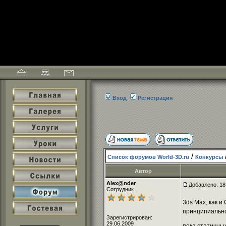
Вход
Регистрация
/
Список форумов World-3D.ru
Конкурсы
Автор
Alex@nder
Добавлено: 18
Сотрудник
3ds Max, как и
принципиально,
Зарегистрирован:
29.06.2009