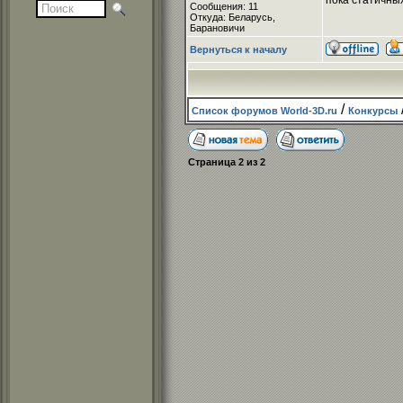
пока статичны
Сообщения: 11
Откуда: Беларусь,
Барановичи
Вернуться к началу
/
Список форумов World-3D.ru
Конкурсы
Страница
2
из
2