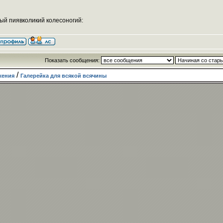
ый пиявколикий колесоногий:
Показать сообщения:
/
жения
Галерейка для всякой всячины