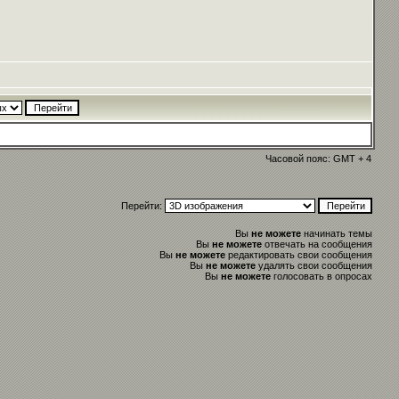
Часовой пояс: GMT + 4
Перейти:
Вы
не можете
начинать темы
Вы
не можете
отвечать на сообщения
Вы
не можете
редактировать свои сообщения
Вы
не можете
удалять свои сообщения
Вы
не можете
голосовать в опросах