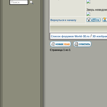
Зверь неведом
Вернуться к началу
/
Список форумов World-3D.ru
3D изобра
Страница
1
из
1