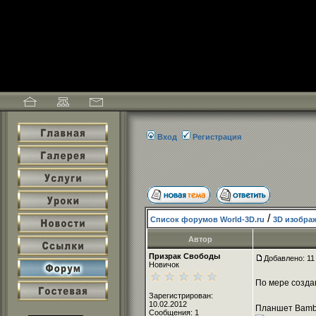
Вход
Регистрация
/
Список форумов World-3D.ru
3D изобра
Автор
Призрак Свободы
Добавлено: 11
Новичок
По мере созда
Зарегистрирован:
10.02.2012
Планшет Bamb
Сообщения: 1