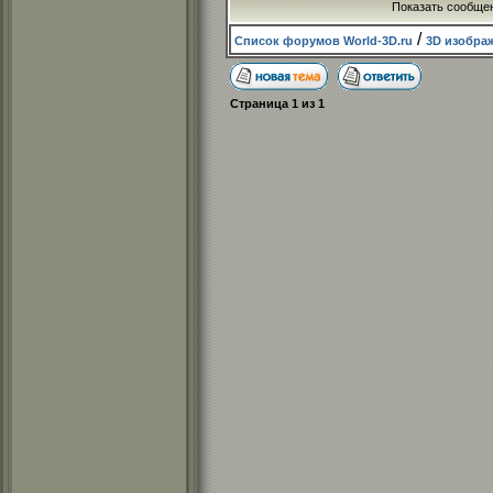
Показать сообще
/
Список форумов World-3D.ru
3D изобра
Страница
1
из
1