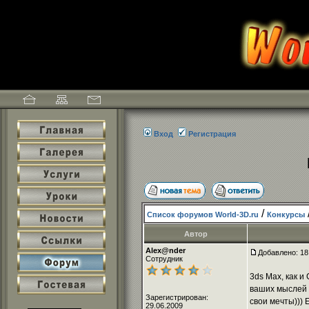
Вход
Регистрация
/
Список форумов World-3D.ru
Конкурсы
Автор
Alex@nder
Добавлено: 18
Сотрудник
3ds Max, как и
ваших мыслей в
Зарегистрирован:
свои мечты))) 
29.06.2009