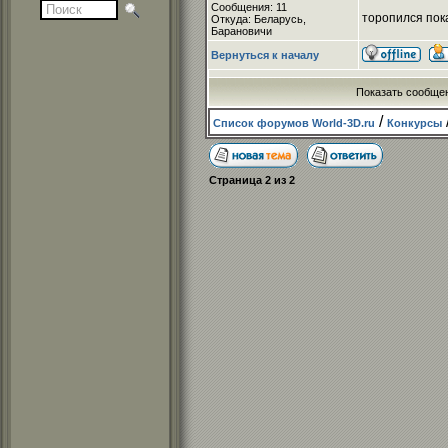
Сообщения: 11
торопился пок
Откуда: Беларусь,
Барановичи
Вернуться к началу
Показать сообще
/
Список форумов World-3D.ru
Конкурсы
Страница
2
из
2