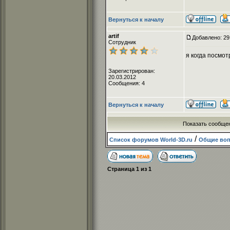
Вернуться к началу
artif
Добавлено: 29
Сотрудник
я когда посмот
Зарегистрирован:
20.03.2012
Сообщения: 4
Вернуться к началу
Показать сообще
/
Список форумов World-3D.ru
Общие во
Страница
1
из
1