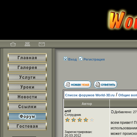
Вход
Регистрация
/
Список форумов World-3D.ru
Общие во
Автор
artif
Добавлено: 27
Сотрудник
всем привет! П
использовании
Зарегистрирован:
может происход
20.03.2012