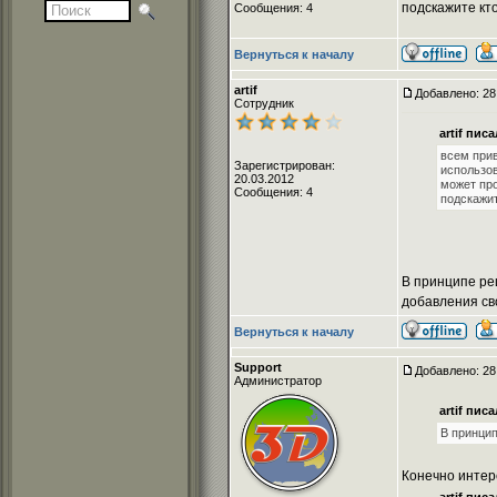
подскажите кт
Сообщения: 4
Вернуться к началу
artif
Добавлено: 28
Сотрудник
artif писа
всем прив
Зарегистрирован:
использов
20.03.2012
может про
Сообщения: 4
подскажит
В принципе ре
добавления св
Вернуться к началу
Support
Добавлено: 28
Администратор
artif писа
В принцип
Конечно интер