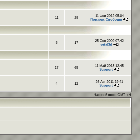
11 Фев 2012 05:04
11
29
Призрак Свободы
25 Сен 2009 07:42
5
17
vetal3d
11 Май 2013 12:45
17
65
Support
26 Авг 2011 19:41
4
12
Support
Часовой пояс: GMT + 4