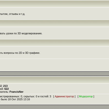
ытом, отзывы и т.д.
вать уроки по 3D моделированию.
ть вопросы по 2D и 3D графике.
ий:
213
лей:
622
ватель:
FrancisNer
егистрированных: 0, скрытых: 0 и гостей: 3 [
Администратор
] [
Модератор
]
ь было 18 Окт 2025 13:16
т