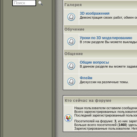
Галерея
3D изображения
Демонстрация своих работ, обмен оп
Обучение
Уроки по 3D моделированию
В этом разделе Вы можете выклады
Общение
Общие вопросы
В данном разделе вы можете задава
Флейм
Дискуссии на различные темы.
Кто сейчас на форуме
Наши пользователи оставили сообщен
Всего зарегистрированных пользовате
Последний зарегистрированный пользо
Посетителей на форуме:
3
, из них зар
Больше всего посетителей (
1460
) здес
Зарегистрированные пользователи: Не