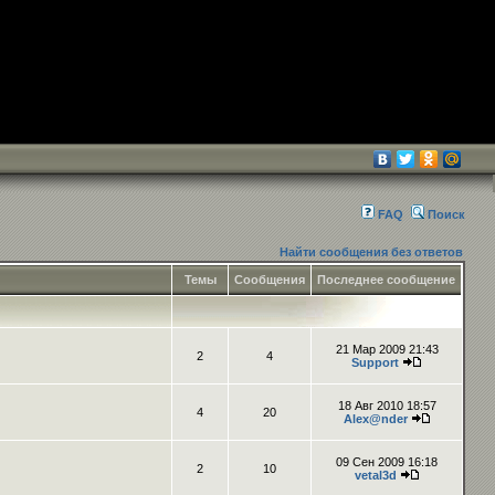
FAQ
Поиск
Найти сообщения без ответов
Темы
Сообщения
Последнее сообщение
21 Мар 2009 21:43
2
4
Support
18 Авг 2010 18:57
4
20
Alex@nder
09 Сен 2009 16:18
2
10
vetal3d