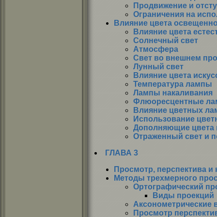
Продвижение и отст
Ограничения на испо
Влияние цвета освещенн
Влияние цвета естес
Солнечный свет
Атмосфера
Свет во внешнем пр
Лунный свет
Влияние цвета искус
Температура лампы
Лампы накаливания
Флюоресцентные л
Влияние цветных ла
Использование цветн
Дополняющие цвета 
Отраженный свет и 
ГЛАВА 3
Просмотр, перспектива и
Методы трехмерного про
Ортографический пр
Виды проекций
Аксонометрические 
Просмотр перспекти