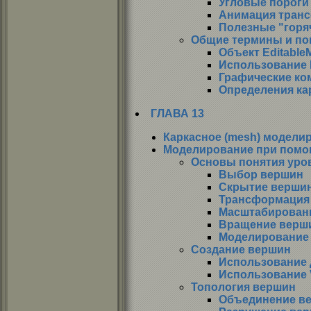
Угловые пороги
Анимация тран
Полезные "горя
Общие термины и пон
Объект Editable
Использование 
Графические ко
Определения ка
ГЛАВА 13
Каркасное (mesh) модели
Моделирование при помо
Основы понятия уро
Выбор вершин
Скрытие верши
Трансформация
Масштабировани
Вращение верш
Моделирование 
Создание вершин
Использование 
Использование V
Топология вершин
Объединение в