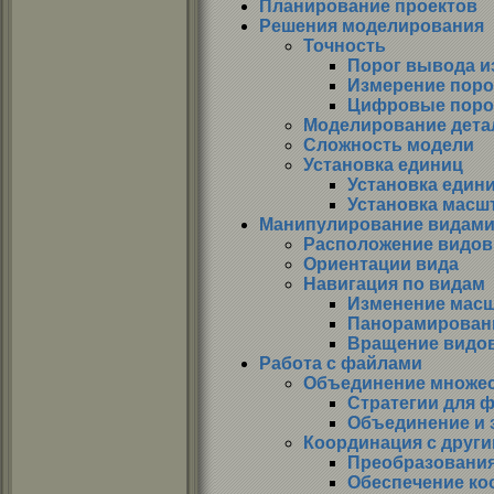
Планирование проектов
Решения моделирования
Точность
Порог вывода и
Измерение порог
Цифровые поро
Моделирование дета
Сложность модели
Установка единиц
Установка един
Установка масш
Манипулирование видам
Расположение видов
Ориентации вида
Навигация по видам
Изменение масш
Панорамирован
Вращение видо
Работа с файлами
Объединение множес
Стратегии для 
Объединение и 
Координация с друг
Преобразовани
Обеспечение ко