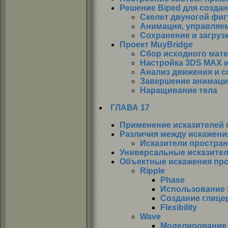
Решение Biped для созда
Скелет двуногой фи
Анимация, управляе
Сохранение и загруз
Проект MuyBridge
Сбор исходного мат
Настройка 3DS МАХ и
Анализ движения и с
Завершение анимаци
Наращивание тела
ГЛАВА 17
Применение исказителей 
Различия между искажени
Исказители простран
Универсальные исказители
Объектные искажения пр
Ripple
Phase
Использование 
Создание глице
Flexibility
Wave
Моделирование 