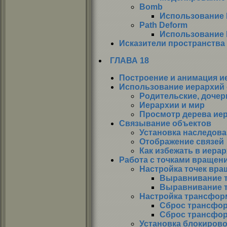
Bomb
Использование 
Path Deform
Использование 
Исказители пространства
ГЛАВА 18
Построение и анимация и
Использование иерархий
Родительские, дочер
Иерархии и мир
Просмотр дерева ие
Связывание объектов
Установка наследова
Отображение связей
Как избежать в иера
Работа с точками вращен
Настройка точек вра
Выравнивание т
Выравнивание т
Настройка трансфор
Сброс трансфо
Сброс трансфор
Установка блокиров