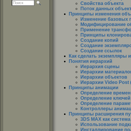
Свойства объекта
Поток данных объек
Принципы изменения объ
Изменение базовых 
Модифицирование о
Применение трансф
Принципы клониров
Создание копий
Создание экземпляр
Создание ссылок
Как сделать экземпляры 
Понятия иерархий
Иерархия сцены
Иерархии материалов
Иерархии объектов
Иерархии Video Post 
Принципы анимации
Определение времен
Определение ключей
Определение параме
Контроллеры анима
Принципы расширения пу
3DS МАХ как систем
Использование подк
Инсталлирование по