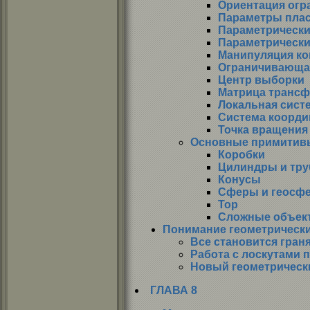
Ориентация ог
Параметры плас
Параметрически
Параметрически
Манипуляция к
Ограничивающа
Центр выборки
Матрица транс
Локальная сист
Система коорди
Точка вращения
Основные примитив
Коробки
Цилиндры и тр
Конусы
Сферы и геосф
Top
Сложные объекты
Понимание геометрически
Все становится гран
Работа с лоскутами 
Новый геометрическ
ГЛАВА 8