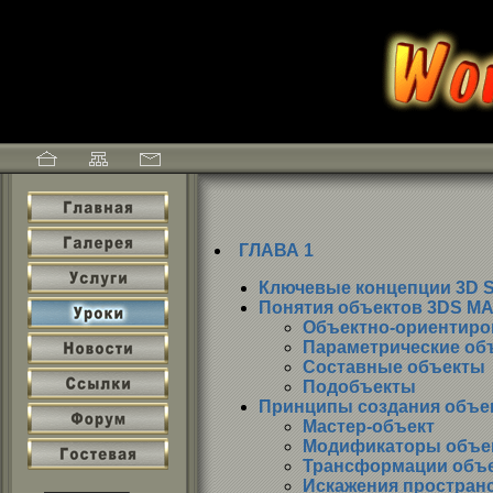
ГЛАВА 1
Ключевые концепции 3D S
Понятия объектов 3DS М
Объектно-ориентиро
Параметрические об
Составные объекты
Подобъекты
Принципы создания объе
Мастер-объект
Модификаторы объе
Трансформации объ
Искажения простран