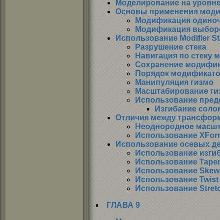
Моделирование на уровне
Основы применения мод
Модификация одино
Модификация выбор
Использование Modifier S
Разрушение стека
Навигация по стеку
Сохранение модифи
Порядок модификат
Манипуляция гизмо
Масштабирование ги
Использование пред
Изгибание соло
Отличия между трансфор
Неоднородное масш
Использование XFor
Использование осевых д
Использование изги
Использование Tape
Использование Skew
Использование Twist
Использование Stret
ГЛАВА 9