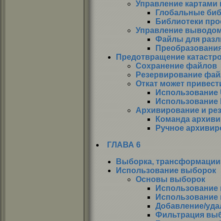
Управление картами
Глобальные биб
Библиотеки про
Управление выводо
Файлы для разл
Преобразовани
Предотвращение катаст
Сохранение файлов
Резервирование фа
Откат может привест
Использование 
Использование H
Архивирование и ре
Команда архиви
Ручное архивир
ГЛАВА 6
Выборка, трансформации 
Использование выборок
Основы выборок
Использование 
Использование 
Добавление/уда
Фильтрация вы