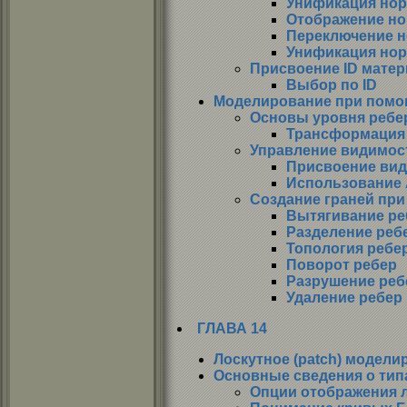
Унификация но
Отображение н
Переключение 
Унификация нор
Присвоение ID матер
Выбор по ID
Моделирование при помо
Основы уровня ребе
Трансформация
Управление видимос
Присвоение ви
Использование 
Создание граней пр
Вытягивание ре
Разделение реб
Топология ребе
Поворот ребер
Разрушение реб
Удаление ребер
ГЛАВА 14
Лоскутное (patch) модели
Основные сведения о тип
Опции отображения 