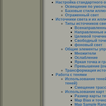
Настройка стандартного 
Освещение по умол
Базовые стили иллю
Отраженный свет
Источники света и их ил
Типы источников све
Всенаправленны
Направленные и
Целевой точечн
Свободный точе
фоновый свет
Общие элементы упр
Множители
Ослабление
Яркая точка и г
Превышение (ov
Трансформация исто
Работа с тенями
Использование теней
теней)
Смещение трасс
Использование карт 
Размер карты те
Map Bias и точн
Map Sample Rang