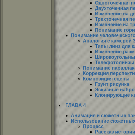
Одноточечная п
Двухточечная п
Изменение на д
Трехточечная п
Изменение на т
Понимание гори
Понимание человеческого
Аналогия с камерой 
Типы линз для 
Изменение разм
Широкоугольны
Телефотолинзы
Понимание параллак
Коррекция перспект
Композиция сцены
Грунт рисунка
Эскизные набро
Клонирующие к
ГЛАВА 4
Анимация и сюжетные па
Использование сюжетных
Процесс
Рассказ истори