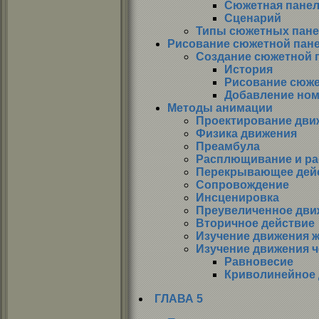
Сюжетная пане
Сценарий
Типы сюжетных пан
Рисование сюжетной пан
Создание сюжетной 
История
Рисование сюже
Добавление ном
Методы анимации
Проектирование дви
Физика движения
Преамбула
Расплющивание и ра
Перекрывающее дей
Сопровождение
Инсценировка
Преувеличенное дви
Вторичное действие
Изучение движения 
Изучение движения 
Равновесие
Криволинейное
ГЛАВА 5