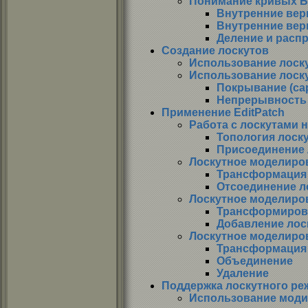
Понимание кривых Б
Внутренние ве
Внутренние ве
Деление и расп
Создание лоскутов
Использование лоск
Использование лоскут
Покрывание (cap
Непрерывность
Применение EditPatch
Работа с лоскутами н
Топология лоск
Присоединение 
Лоскутное моделиров
Трансформация 
Отсоединение л
Лоскутное моделиров
Трансформирова
Добавление лос
Лоскутное моделиров
Трансформация 
Объединение
Удаление
Поддержка лоскутного ре
Использование моди