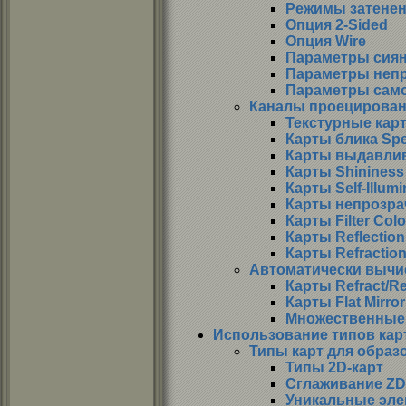
Режимы затене
Опция 2-Sided
Опция Wire
Параметры сия
Параметры неп
Параметры сам
Каналы проецирован
Текстурные карт
Карты блика Spe
Карты выдавлив
Карты Shininess 
Карты Self-Illumi
Карты непрозра
Карты Filter Colo
Карты Reflection
Карты Refractio
Автоматически вычи
Карты Refract/Re
Карты Flat Mirror
Множественные 
Использование типов кар
Типы карт для образ
Типы 2D-карт
Сглаживание ZD
Уникальные эле