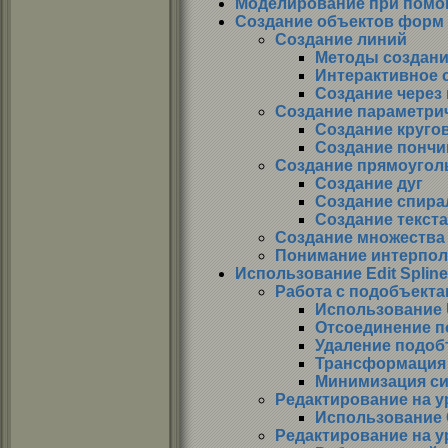
Моделирование при пом
Создание объектов форм
Создание линий
Методы создани
Интерактивное 
Создание через
Создание параметри
Создание кругов
Создание пончи
Создание прямоугол
Создание дуг
Создание спира
Создание текста
Создание множества 
Понимание интерпо
Использование Edit Spline
Работа с подобъект
Использование U
Отсоединение п
Удаление подоб
Трансформация
Минимизация си
Редактирование на у
Использование C
Редактирование на 