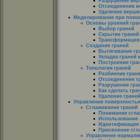
Разрушение ве
Отсоединение 
Удаление верши
Моделирование при помо
Основы уровней гра
Выбор граней
Скрытие граней
Трансформация 
Создание граней
Вытягивание гр
Укладка граней 
Построение гра
Топология граней
Разбиение гран
Отсоединение г
Разрушение гра
Как сделать гр
Удаление гране
Управление поверхность
Сглаживание граней
Понимание сгла
Использование 
Идентификация
Присвоение сгл
Управление нормаля