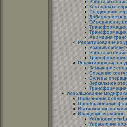
Работа со свой
Как сделать ве
Соединение ве
Добавление ве
Объединение в
Трансформация
Трансформация 
Анимация тран
Редактирование на у
Разрыв сегмент
Работа со свой
Трансформация
Редактирование на у
Замыкание спл
Создание конту
Булевы операц
Зеркальное ото
Трансформация
Использование модифик
Применение к сплай
Преобразование фор
Вытягивание сплайн
Вращение сплайнов
Установка оси L
Управление пов