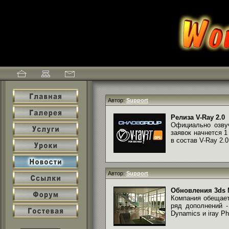
Автор:
Support
Релиза V-Ray 2.0
Официально озву
заявок начнется 
в состав V-Ray 2.0
Автор:
Support
Обновления 3ds 
Компания обеща
ряд дополнений -
Dynamics и iray Pho