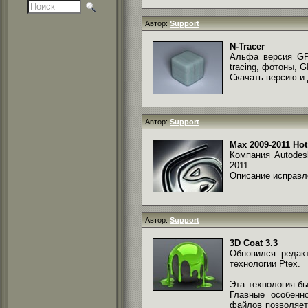
Автор:
Support
N-Tracer
Альфа версия GPU
tracing, фотоны, GI
Скачать версию и
Автор:
Support
Max 2009-2011 Hot
Компания Autodes
2011.
Описание исправл
Автор:
Support
3D Coat 3.3
Обновился реда
технологии Ptex.
Эта технология бы
Главные особенно
файлов позволяет